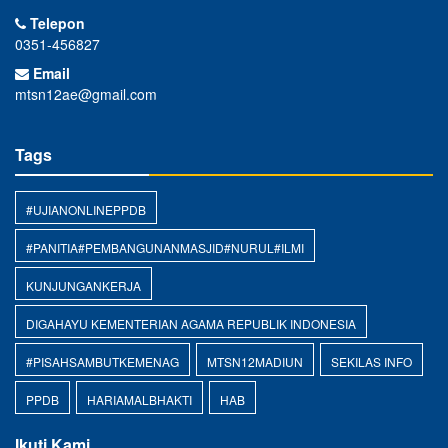
Telepon
0351-456827
Email
mtsn12ae@gmail.com
Tags
#UJIANONLINEPPDB
#PANITIA#PEMBANGUNANMASJID#NURUL#ILMI
KUNJUNGANKERJA
DIGAHAYU KEMENTERIAN AGAMA REPUBLIK INDONESIA
#PISAHSAMBUTKEMENAG
MTSN12MADIUN
SEKILAS INFO
PPDB
HARIAMALBHAKTI
HAB
Ikuti Kami