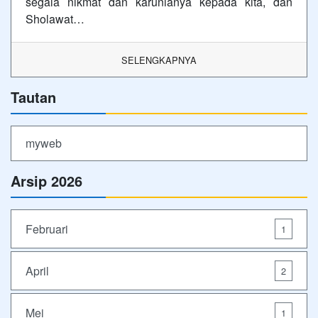
segala nikmat dan karunianya kepada kita, dan
Sholawat…
SELENGKAPNYA
Tautan
myweb
Arsip 2026
Februari
1
April
2
Mei
1