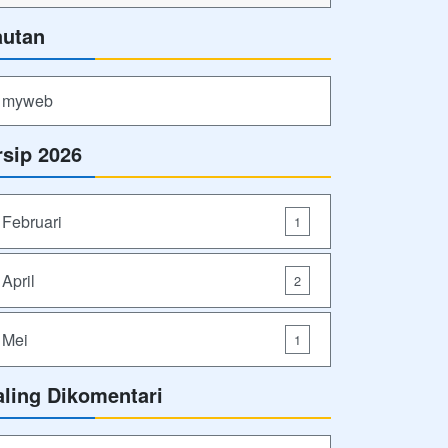
autan
myweb
rsip 2026
Februari
1
April
2
Mei
1
aling Dikomentari