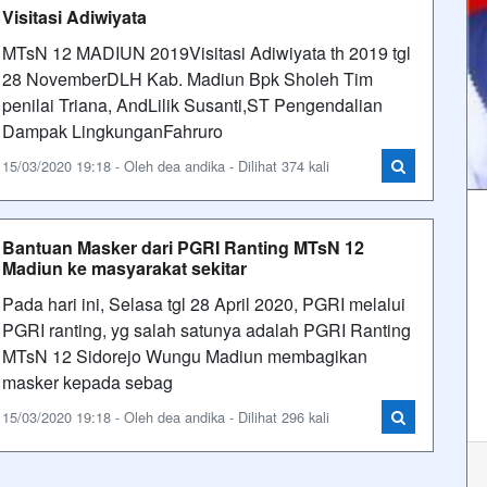
Visitasi Adiwiyata
MTsN 12 MADIUN 2019Visitasi Adiwiyata th 2019 tgl
28 NovemberDLH Kab. Madiun Bpk Sholeh Tim
penilai Triana, AndLilik Susanti,ST Pengendalian
Dampak LingkunganFahruro
15/03/2020 19:18 - Oleh dea andika - Dilihat 374 kali
Bantuan Masker dari PGRI Ranting MTsN 12
Madiun ke masyarakat sekitar
Pada hari ini, Selasa tgl 28 April 2020, PGRI melalui
PGRI ranting, yg salah satunya adalah PGRI Ranting
MTsN 12 Sidorejo Wungu Madiun membagikan
masker kepada sebag
15/03/2020 19:18 - Oleh dea andika - Dilihat 296 kali