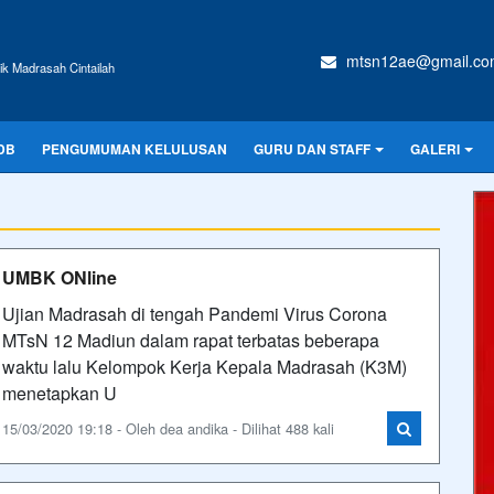
mtsn12ae@gmail.co
ik Madrasah Cintailah
DB
PENGUMUMAN KELULUSAN
GURU DAN STAFF
GALERI
UMBK ONline
Ujian Madrasah di tengah Pandemi Virus Corona
MTsN 12 Madiun dalam rapat terbatas beberapa
waktu lalu Kelompok Kerja Kepala Madrasah (K3M)
menetapkan U
15/03/2020 19:18 - Oleh dea andika - Dilihat 488 kali