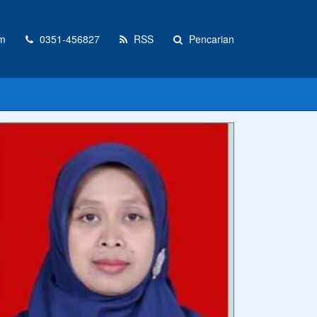
m
0351-456827
RSS
Pencarian